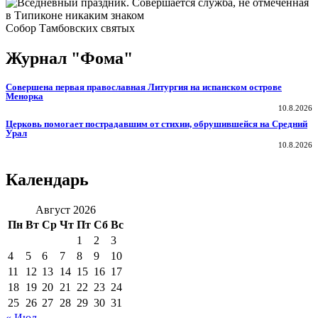
Собор Тамбовских святых
Журнал "Фома"
Совершена первая православная Литургия на испанском острове
Менорка
10.8.2026
Церковь помогает пострадавшим от стихии, обрушившейся на Средний
Урал
10.8.2026
Календарь
Август 2026
Пн
Вт
Ср
Чт
Пт
Сб
Вс
1
2
3
4
5
6
7
8
9
10
11
12
13
14
15
16
17
18
19
20
21
22
23
24
25
26
27
28
29
30
31
« Июл