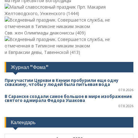
матери Пресвятой Богородицы
Прп. Макария
Желтоводского, Унженского (1444)
Свв. жен Олимпиады диакониссы (409)
и Евпраксии девы, Тавеннской (413)
Журнал "Фома"
При участии Церкви в Кении пробурили еще одну
скважину, чтобы у людей была питьевая вода
07.8.2026
В Саранске создали самое большое в мире изображение
святого адмирала Федора Ушакова
07.8.2026
Календарь